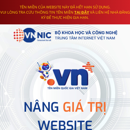
TÊN MIỀN CỦA WEBSITE NÀY ĐÃ HẾT HẠN SỬ DỤNG.
VUI LÒNG TRA CỨU THÔNG TIN TÊN MIỀN
TẠI ĐÂY
VÀ LIÊN HỆ NHÀ ĐĂNG
KÝ ĐỂ THỰC HIỆN GIA HẠN.
NÂNG
GIÁ TRỊ
WEBSITE